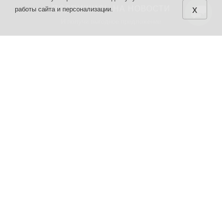
x
ПОДПИШИСЬ НА НОВОСТИ
работы сайта и персонализации.
И получи выгодное предложение
КАТАЛОГ
О НАС
Обои
О нас
Кварцвинил
Политика
конфиденциальности
Краска
Условия соглашения
Ламинат
Контакты
Паркет
Интерьерная лепнина